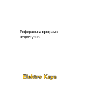
Реферальна програма
недоступна.
Elektro Kaya
Fraunhofer Str. 24–26
(Ecke Reichenbachstr.)
68309 Mannheim-Käfertal
Telefon:
0621 - 84 55 78 90
Telefon: 0621 - 84 55 78 92