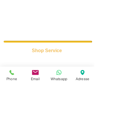
E-Mail:
elektrokaya@outlook.com
Öffnungszeiten:
Mo. – Fr. 09:00 – 18:00 Uhr
Samstag 09:00 – 18:00 Uhr
Sonntag Geschlossen!
Shop Service
Kühl- und Gefriergeräte
Spülmaschinen
Wäschetrockner
Waschmaschinen
Elektroherde
Phone
Email
Whatsapp
Adresse
Information
Über uns
Datenschutz
Impressum
DSGVO
AGB
Marken