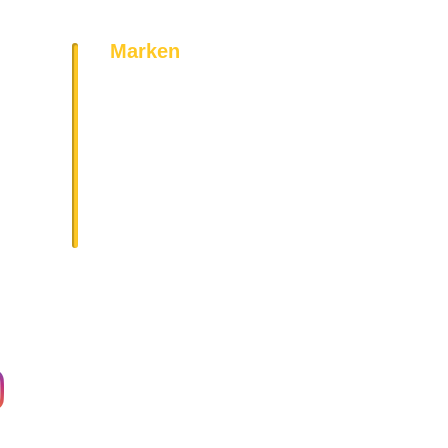
Marken
Bosch
Siemens
AEG
Bauknecht
Miele
Neff
Geratek
Vestel
Amica
Gorenje
und noch viel mehr!