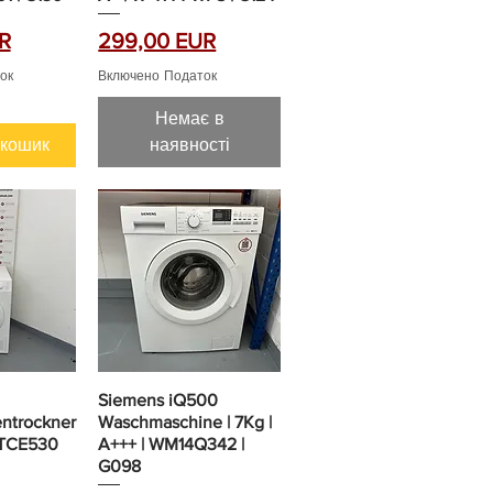
Ціна
R
299,00 EUR
ок
Включено Податок
Немає в
 кошик
наявності
Siemens iQ500
trockner
Waschmaschine | 7Kg |
| TCE530
A+++ | WM14Q342 |
G098