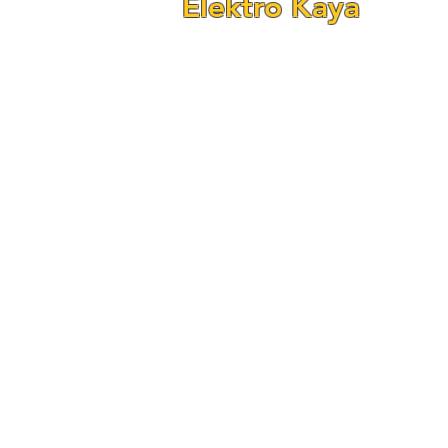
Elektro Kaya
Fraunhofer Str. 24–26
(Ecke Reichenbachstr.)
68309 Mannheim-Käfertal
Telefon: 0621 - 84 55 78 90
Telefon: 0621 - 84 55 78 92
E-Mail:
elektrokaya@outlook.com
Öffnungszeiten:
Mo. – Fr. 09:00 – 18:00 Uhr
Samstag 09:00 – 18:00 Uhr
Sonntag Geschlossen!