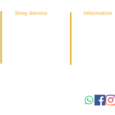
Shop Service
Information
Über uns
Kühl- und Gefriergeräte
Datenschutz
Spülmaschinen
Impressum
Wäschetrockner
DSGVO
Waschmaschinen
AGB
Elektroherde