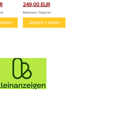
Ціна
R
249,00 EUR
ок
Включено Податок
 кошик
Додати у кошик