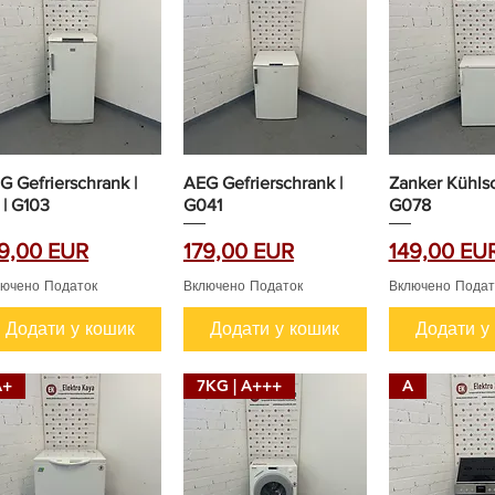
G Gefrierschrank |
AEG Gefrierschrank |
Zanker Kühlsc
 | G103
G041
G078
на
Ціна
Ціна
79,00 EUR
179,00 EUR
149,00 EU
лючено Податок
Включено Податок
Включено Подат
Додати у кошик
Додати у кошик
Додати у
A+
7KG | A+++
A