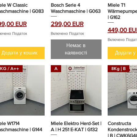
ele W Classic
Bosch Serie 4
Miele T1
schmaschine | G083
Waschmaschine | G063
Wärmepumpen
| G162
на
Ціна
99,00 EUR
299,00 EUR
Ціна
449,00 EU
лючено Податок
Включено Податок
Включено Подат
Немає в
Додати у кошик
наявності
Додати у
KG / A++
A
8Kg | B
ele W1714
Miele Elektro Herd-Set |
Constructa
schmaschine | G144
A | H 251 E-KAT | G132
Kondenstrock
| B | CWK6G40