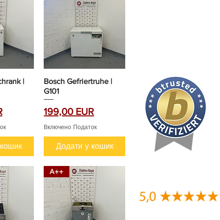
hrank |
Bosch Gefriertruhe |
G101
Ціна
R
199,00 EUR
ок
Включено Податок
 кошик
Додати у кошик
A++