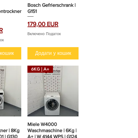
Bosch Gefrierschrank |
trockner
G151
Ціна
179,00 EUR
R
Включено Податок
ок
 кошик
Додати у кошик
6KG | A+
Miele W4000
ner | 8Kg
Waschmaschine | 6Kg |
1 | G130
A+ | W 4144 WPS | G124